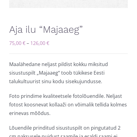
Aja ilu “Majaaeg”
Hinnavahemik:
75,00
€
–
126,00
€
75,00 €
kuni
Maalähedane neljast pildist kokku miksitud
126,00 €
sisustuspilt „Majaaeg“ toob tükikese Eesti
talukultuurist sinu kodu sisekujundusse.
Foto prindime kvaliteetsele fotolõuendile. Neljast
fotost koosnevat kollaaži on võimalik tellida kolmes
erinevas mõõdus.
Lõuendile prinditud sisustuspilt on pingutatud 2
cm paksusele puidust raamile ja eraldi raami ei