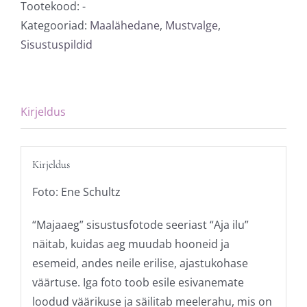
kogus
Tootekood:
-
Kategooriad:
Maalähedane
,
Mustvalge
,
Sisustuspildid
Kirjeldus
Kirjeldus
Foto: Ene Schultz
“Majaaeg” sisustusfotode seeriast “Aja ilu”
näitab, kuidas aeg muudab hooneid ja
esemeid, andes neile erilise, ajastukohase
väärtuse. Iga foto toob esile esivanemate
loodud väärikuse ja säilitab meelerahu, mis on