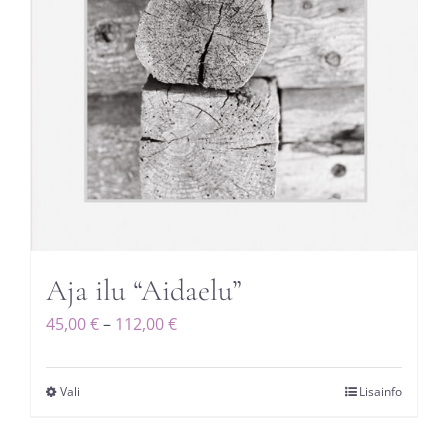
Aja ilu “Aidaelu”
Hinnavahemik:
45,00
€
–
112,00
€
45,00 €
kuni
Vali
Lisainfo
Sellel
112,00 €
tootel