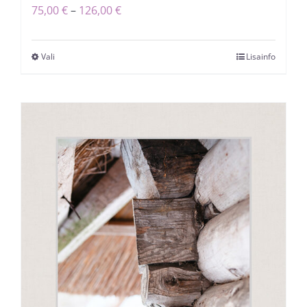
Hinnavahemik:
75,00
€
–
126,00
€
75,00 €
kuni
Vali
Lisainfo
Sellel
126,00 €
tootel
on
mitu
varianti.
Valikuid
saab
teha
tootelehel.