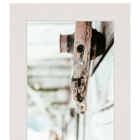
on
mitu
varianti.
Valikuid
saab
teha
tootelehel.