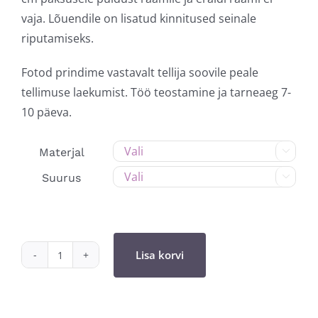
vaja. Lõuendile on lisatud kinnitused seinale
riputamiseks.
Fotod prindime vastavalt tellija soovile peale
tellimuse laekumist. Töö teostamine ja tarneaeg 7-
10 päeva.
Materjal

Suurus

Lisa korvi
Aja
ilu
"Majaaeg"