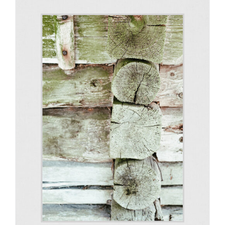
varianti.
Valikuid
saab
teha
tootelehel.