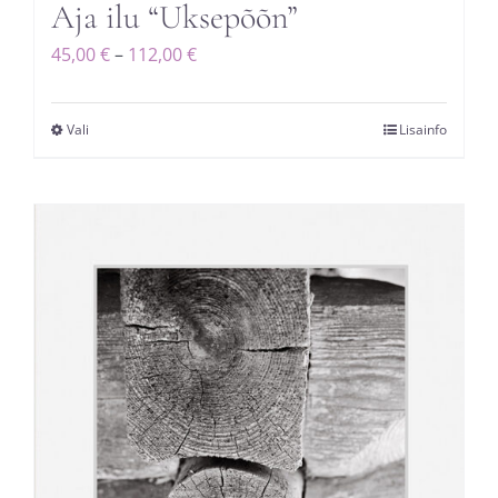
Aja ilu “Uksepõõn”
Hinnavahemik:
45,00
€
–
112,00
€
45,00 €
kuni
Vali
Lisainfo
Sellel
112,00 €
tootel
on
mitu
varianti.
Valikuid
saab
teha
tootelehel.