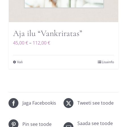
Aja ilu “Vankriratas”
Hinnavahemik:
45,00
€
–
112,00
€
45,00 €
kuni
Vali
Lisainfo
Sellel
112,00 €
tootel
on
mitu
varianti.
Valikuid
Jaga Facebookis
Tweeti see toode
saab
teha
Saada see toode
Pin see toode
tootelehel.