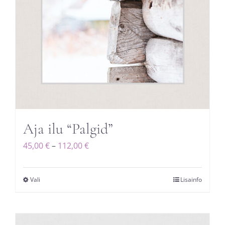
Aja ilu “Palgid”
Hinnavahemik:
45,00
€
–
112,00
€
45,00 €
kuni
Vali
Lisainfo
Sellel
112,00 €
tootel
on
mitu