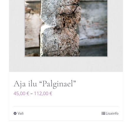
Aja ilu “Palginael”
Hinnavahemik:
45,00
€
–
112,00
€
45,00 €
kuni
Vali
Lisainfo
Sellel
112,00 €
tootel
on