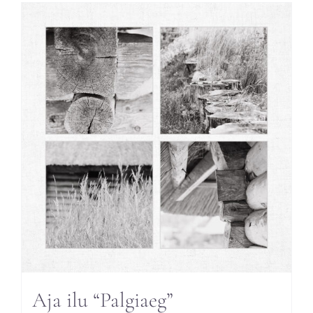
mitu
varianti.
Valikuid
saab
teha
tootelehel.
Aja ilu “Palgiaeg”