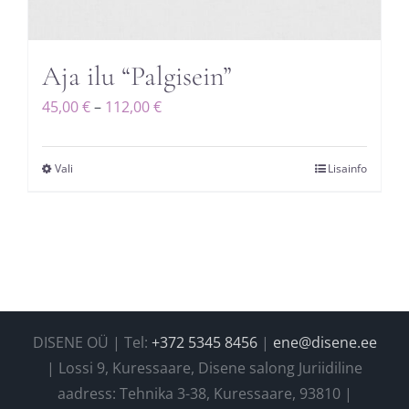
Aja ilu “Palgisein”
Hinnavahemik:
45,00
€
–
112,00
€
45,00 €
kuni
Vali
Lisainfo
Sellel
112,00 €
tootel
on
mitu
varianti.
Valikuid
saab
DISENE OÜ | Tel:
+372 5345 8456
|
ene@disene.ee
teha
| Lossi 9, Kuressaare, Disene salong Juriidiline
tootelehel.
aadress: Tehnika 3-38, Kuressaare, 93810 |