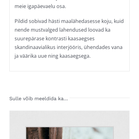
meie igapäevaelu osa.
Pildid sobivad hästi maalähedasesse koju, kuid
nende mustvalged lahendused loovad ka
suurepärase kontrasti kaasaegses
skandinaavialikus interjööris, ühendades vana
ja väärika uue ning kaasaegsega.
Sulle võib meeldida ka…