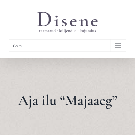
Skip
to
content
Go to...
Aja ilu “Majaaeg”