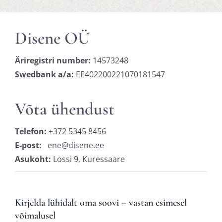
Disene OÜ
Äriregistri number:
14573248
Swedbank a/a:
EE402200221070181547
Võta ühendust
Telefon:
+372 5345 8456
E-post:
ene@disene.ee
Asukoht:
Lossi 9, Kuressaare
Kirjelda lühidalt oma soovi – vastan esimesel
võimalusel