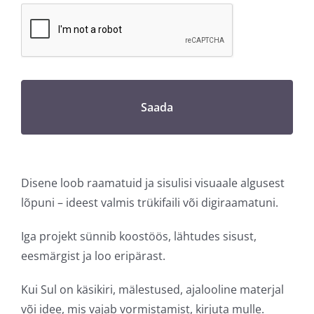
Disene loob raamatuid ja sisulisi visuaale algusest
lõpuni – ideest valmis trükifaili või digiraamatuni.
Iga projekt sünnib koostöös, lähtudes sisust,
eesmärgist ja loo eripärast.
Kui Sul on käsikiri, mälestused, ajalooline materjal
või idee, mis vajab vormistamist, kirjuta mulle.