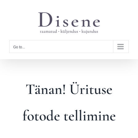
Skip
to
content
Go to...
Tänan! Ürituse
fotode tellimine